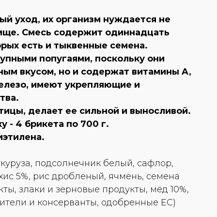
й уход, их организм нуждается не
 пище. Смесь содержит одиннадцать
орых есть и тыквенные семена.
упными попугаями, поскольку они
ным вкусом, но и содержат витамины A,
железо, имеют укрепляющие и
тва.
тицы, делает ее сильной и выносливой.
 - 4 брикета по 700 г.
иэтилена.
куруза, подсолнечник белый, сафлор,
ис 5%, рис дробленый, ячмень, семена
кты, злаки и зерновые продукты, мёд 10%,
сители и консерванты, одобренные ЕС)