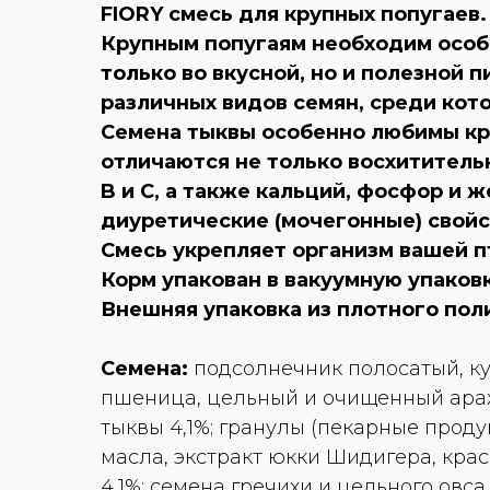
FIORY смесь для крупных попугаев.
Крупным попугаям необходим особы
только во вкусной, но и полезной
различных видов семян, среди кот
Семена тыквы особенно любимы кр
отличаются не только восхититель
B и C, а также кальций, фосфор и 
диуретические (мочегонные) свойс
Смесь укрепляет организм вашей п
Корм упакован в вакуумную упаковку
Внешняя упаковка из плотного пол
Семена:
подсолнечник полосатый, ку
пшеница, цельный и очищенный арах
тыквы 4,1%; гранулы (пекарные проду
масла, экстракт юкки Шидигера, кра
4,1%; семена гречихи и цельного овса.