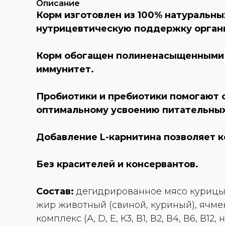
Описание
Корм изготовлен из 100% натуральн
нутрицевтическую поддержку орган
Корм обогащен полиненасыщенными 
иммунитет.
Пробиотики и пребиотики помогают 
оптимальному усвоению питательных
Добавление L-карнитина позволяет к
Без красителей и консервантов.
Состав:
дегидрированное мясо курицы 
жир животный (свиной, куриный), ячм
комплекс (А, D, E, К3, В1, В2, В4, В6, 