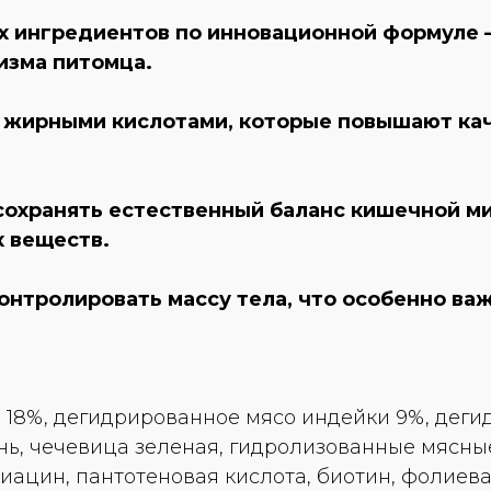
ых ингредиентов по инновационной формуле 
изма питомца.
жирными кислотами, которые повышают кач
сохранять естественный баланс кишечной м
 веществ.
онтролировать массу тела, что особенно ва
18%, дегидрированное мясо индейки 9%, дегид
ень, чечевица зеленая, гидролизованные мясн
В12, ниацин, пантотеновая кислота, биотин, фолие