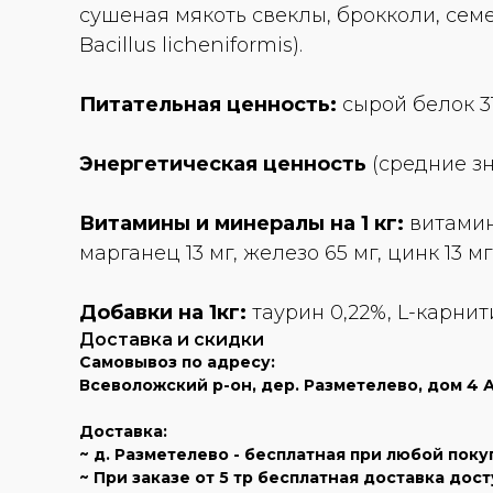
сушеная мякоть свеклы, брокколи, семен
Bacillus licheniformis).
Питательная ценность:
сырой белок 31
Энергетическая ценность
(средние зна
Витамины и минералы на 1 кг:
витамин 
марганец 13 мг, железо 65 мг, цинк 13 мг,
Добавки на 1кг:
таурин 0,22%, L-карнити
Доставка и скидки
Самовывоз по адресу:
Всеволожский р-он, дер. Разметелево, дом 4 А (
Доставка:
~ д. Разметелево - бесплатная при любой поку
~ При заказе от 5 тр бесплатная доставка дос