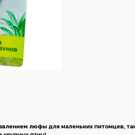
авлением люфы для маленьких питомцев, таки
е крупных птиц!