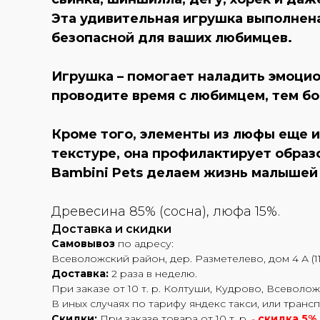
Эта удивительная игрушка выполнена
безопасной для ваших любимцев.
Игрушка – помогает наладить эмоци
проводите время с любимцем, тем бо
Кроме того, элементы из люфы еще и
текстуре, она профилактирует образ
Bambini Pets делаем жизнь малышей 
Древесина 85% (сосна), люфа 15%.
Доставка и скидки
Самовывоз
по адресу:
Всеволожский район, дер. Разметелево, дом 4 А (11
Доставка:
2 раза в неделю.
При заказе от 10 т. р. Колтуши, Кудрово, Всеволож
В иных случаях по тарифу яндекс такси, или транс
Скидки:
При заказе товара от 10 т. р.
-
скидка 5%.