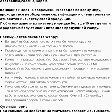
Австралию,Россию, Корею.
Компания имеет 14 современных заводов по всему миру,
проходит все необходимые сертификации и очень трепетно
относится к качеству своей продукции.
Любители животных по всему миру уже больше 10 лет ценят и
с радостью балуют своих питомцев продукцией Wanpy.
Преимущества лакомств Wanpy:
Большой выбор основного источника белка–курица, утка,
ягненок,говядина,оленина, треска или лосось.
Производятся из свежего мяса или рыбы, поэтому в лакомствах
содержится низкий процент жира и высокий процент белка.
Компания проводит жёсткий отбор сырья. В его составе не содержатся
искусственные консерванты, красители, ароматизаторы и ГМО.
Широкий выбор лакомств для дрессировки, поощрения и угощения
питомцев.
Наличие функциональных лакомств в линейке, например, лакомства в
форме косточек для заботы о полости рта.
Лакомства обогащены полезными добавками для здоровья питомцев.
Так, в сосиски добавлена докозогексагеновая кислота для улучшения
работы мозга, а лакомства с лососем богаты Омега-3 и Омега-6 для
поддержания здоровья кожи и шерсти
Суточная норма
При кормлении необходимо учитывать возраст и активность