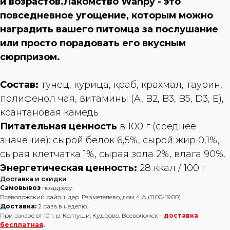
и возрастов.Лакомство Wanpy - это
повседневное угощение, которым можно
наградить вашего питомца за послушание
или просто порадовать его вкусным
сюрпризом.
Состав:
тунец, курица, краб, крахмал, таурин,
полифенол чая, витамины (A, B2, B3, B5, D3, E),
ксантановая камедь
Питательная ценность
в 100 г (среднее
значение): сырой белок 6,5%, сырой жир 0,1%,
сырая клетчатка 1%, сырая зола 2%, влага 90%.
Энергетическая ценность:
28 ккал / 100 г
Доставка и скидки
Самовывоз
по адресу:
Всеволожский район, дер. Разметелево, дом 4 А (11.00-19.00)
Доставка:
2 раза в неделю.
При заказе от 10 т. р. Колтуши, Кудрово, Всеволожск -
доставка
бесплатная
.