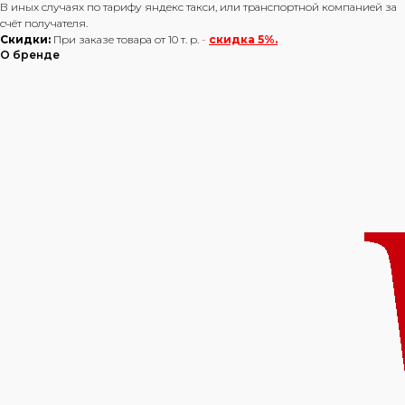
В иных случаях по тарифу яндекс такси, или транспортной компанией за
счёт получателя.
Скидки:
При заказе товара от 10 т. р.
-
скидка 5%.
О бренде