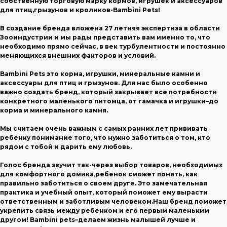
собственную торговую марку кормов, игрушек и аксессуаров
для птиц,грызунов и кроликов-Bambini Pets!
В создание бренда вложена 27 летняя экспертиза в области
Зооиндустрии и мы рады представить вам именно то, что
необходимо прямо сейчас, в век турбулентности и постоянно
меняющихся внешних факторов и условий.
Bambini Pets это корма, игрушки, минеральные камни и
аксессуары для птиц и грызунов. Для нас было особенно
важно создать бренд, который закрывает все потребности
конкретного маленького питомца, от гамачка и игрушки–до
корма и минерального камня.
Мы считаем очень важным с самых ранних лет прививать
ребенку понимание того, что нужно заботиться о том, кто
рядом с тобой и дарить ему любовь.
Голос бренда звучит так-через выбор товаров, необходимых
для комфортного домика,ребенок сможет понять, как
правильно заботиться о своем друге. Это замечательная
практика и учебный опыт, который поможет ему вырасти
ответственным и заботливым человеком.Наш бренд поможет
укрепить связь между ребенком и его первым маленьким
другом! Bambini pets–делаем жизнь малышей лучше и