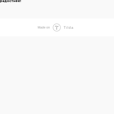
радостнее!
Tilda
Made on