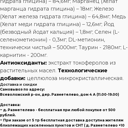
гидрата глицина) – 84,6мг; Марганец (Хелат
марганца гидрата глицина) – 18мг; Железо
(Хелат железа гидрата глицина) – 64,8мг; Медь
(Хелат меди гидрата глицина) – 12,6мг; Йод
(безводный йодат кальция) – 1,8мг; Cелен (L-
селенометионин) - 0,3мг; DL-метионин,
технически чистый – 5000мг; Tаурин - 2180мг; L-
карнитин - 200мг.
Антиоксиданты:
экстракт токоферолов из
растительных масел.
Технологические
добавки:
целлюлоза микрокристаллическая.
Доставка и скидки
Самовывоз по адресу:
Всеволожский р-он, дер. Разметелево, дом 4 А (11.00-19.00)
Доставка:
~ д. Разметелево - бесплатная при любой покупке от 500
рублей.
~ При заказе от 5 тр бесплатная доставка доступна жителям
близлежащих населенных пунктов и СНТ ( д. Разметелево +10