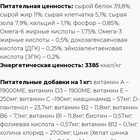
Питательная ценность:
сырой белок 39,8%;
сырой жир 11%; сырая клетчатка 5,1%; сырая
зола 7,9%; кальций – 1,1%; фосфор – 0,85%;
Омега-6 жирные кислоты – 1,75%; Омега-3
жирные кислоты – 0,5%; докозагексаеновая
кислота (ДГК) – 0,25%; эйкозапентаеновая
кислота (ЭПК) – 0,2%.
Энергетическая ценность: 3385
ккал/кг
Питательные добавки на 1 кг:
витамин А –
19000ME; витамин D3 – 1900ME; витамин Е –
250мг; витамин С –190мг; ниацинамид – 57мг; D-
пантенол – 23,7мг; витамин B2 – 11,8мг; витамин
B6 – 7,1мг; витамин B1 – 11,8мг; биотин – 0,57мг;
фолиевая кислота – 0,57мг; витамин B12 – 0,1мг;
холина хлорид – 2700мг; Цинк (Хелат цинка