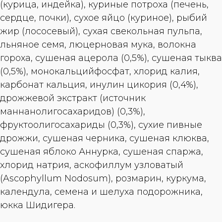
(курица, индейка), куриные потроха (печень,
сердце, почки), сухое яйцо (куриное), рыбий
жир (лососевый), сухая свекольная пульпа,
льняное семя, люцерновая мука, волокна
гороха, сушеная ацерола (0,5%), сушеная тыква
(0,5%), монокальцийфосфат, хлорид калия,
карбонат кальция, инулин цикория (0,4%),
дрожжевой экстракт (источник
маннанoлигосахаридов) (0,3%),
фруктоолигосахариды (0,3%), сухие пивные
дрожжи, сушеная черника, сушеная клюква,
сушеная яблоко Аннурка, сушеная спаржа,
хлорид натрия, аскофиллум узловатый
(Ascophyllum Nodosum), розмарин, куркума,
календула, семена и шелуха подорожника,
юкка Шидигера.