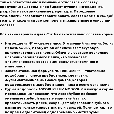
Так же ответственно в компании относятся к составу
продукции: тщательно подбирают лучшие ингредиенты,
разрабатывают уникальные рецептуры. Передовые
технологии позволяют гарантировать состав корма: в каждой
грануле находится все компоненты, заявленные в описании
состава.
Вот какие гарантии дает Craftia относительно состава корма.
Ингредиент №1 — свежее мясо. Это лучший источник белка
из возможных, к тому же он обеспечивает вкусовую
привлекательность корма. Обычно в составе несколько
источников животного белка, что позволяет
оптимизировать состав аминокислот, витаминов и
минералов.
Запатентованная формула NUTRIBIOME ™ — тщательно
подобранная смесь пребиотиков, клетчатки,
·мультивитаминов, антиоксидантов, которая
поддерживает микробиом кишечника и всего организма.
Бурые водоросли ASCOPHYLLUM NODOSUM в каждом корме.
Исследования показали, что Ascophyllum nodosum
уменьшает зубной налет, неприятный запах,
кровоточивость десен, сокращает образование зубного
камня не только у животных, но и у людей. Получается, что
во время еды питомец одновременно чистит зубы: