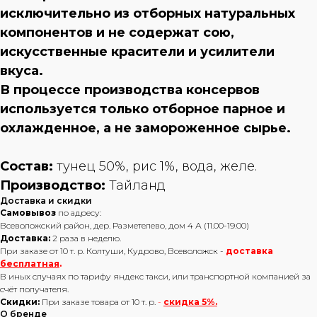
исключительно из отборных натуральных
компонентов и не содержат сою,
искусственные красители и усилители
вкуса.
В процессе производства консервов
используется только отборное парное и
охлажденное, а не замороженное сырье.
Состав:
тунец 50%, рис 1%, вода, желе.
Производство:
Тайланд
Доставка и скидки
Самовывоз
по адресу:
Всеволожский район, дер. Разметелево, дом 4 А (11.00-19.00)
Доставка:
2 раза в неделю.
При заказе от 10 т. р. Колтуши, Кудрово, Всеволожск -
доставка
бесплатная
.
В иных случаях по тарифу яндекс такси, или транспортной компанией за
счёт получателя.
Скидки:
При заказе товара от 10 т. р.
-
скидка 5%.
О бренде