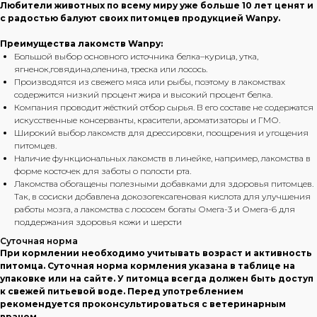
Любители животных по всему миру уже больше 10 лет ценят и
с радостью балуют своих питомцев продукцией Wanpy.
Преимущества лакомств Wanpy:
Большой выбор основного источника белка–курица, утка,
ягненок,говядина,оленина, треска или лосось.
Производятся из свежего мяса или рыбы, поэтому в лакомствах
содержится низкий процент жира и высокий процент белка.
Компания проводит жёсткий отбор сырья. В его составе не содержатся
искусственные консерванты, красители, ароматизаторы и ГМО.
Широкий выбор лакомств для дрессировки, поощрения и угощения
питомцев.
Наличие функциональных лакомств в линейке, например, лакомства в
форме косточек для заботы о полости рта.
Лакомства обогащены полезными добавками для здоровья питомцев.
Так, в сосиски добавлена докозогексагеновая кислота для улучшения
работы мозга, а лакомства с лососем богаты Омега-3 и Омега-6 для
поддержания здоровья кожи и шерсти
Суточная норма
При кормлении необходимо учитывать возраст и активность
питомца. Суточная норма кормления указана в таблице на
упаковке или на сайте. У питомца всегда должен быть доступ
к свежей питьевой воде. Перед употреблением
рекомендуется проконсультироваться с ветеринарным
врачом.