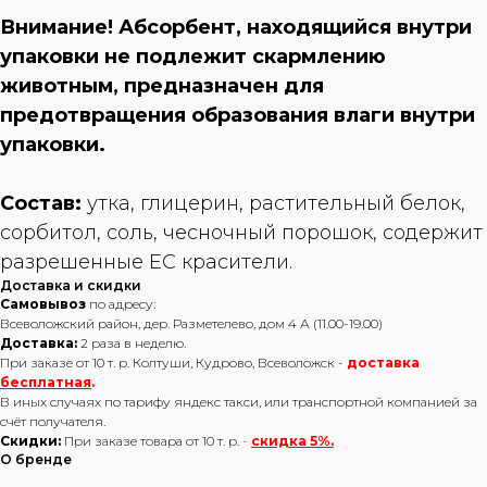
Внимание! Абсорбент, находящийся внутри
упаковки не подлежит скармлению
животным, предназначен для
предотвращения образования влаги внутри
упаковки.
Состав:
утка, глицерин, растительный белок,
сорбитол, соль, чесночный порошок, содержит
разрешенные ЕС красители.
Доставка и скидки
Самовывоз
по адресу:
Всеволожский район, дер. Разметелево, дом 4 А (11.00-19.00)
Доставка:
2 раза в неделю.
При заказе от 10 т. р. Колтуши, Кудрово, Всеволожск -
доставка
бесплатная
.
В иных случаях по тарифу яндекс такси, или транспортной компанией за
счёт получателя.
Скидки:
При заказе товара от 10 т. р.
-
скидка 5%.
О бренде