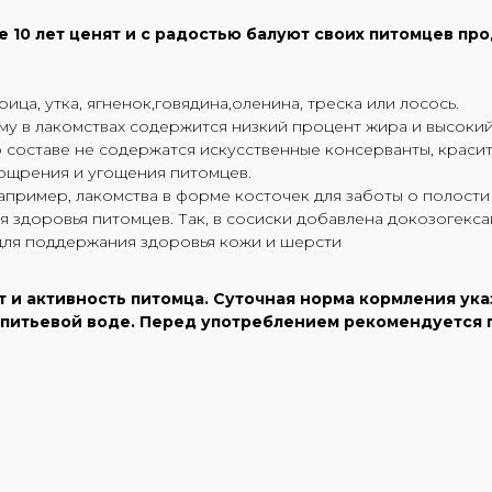
 10 лет ценят и с радостью балуют своих питомцев пр
а, утка, ягненок,говядина,оленина, треска или лосось.
му в лакомствах содержится низкий процент жира и высокий
 составе не содержатся искусственные консерванты, краси
ощрения и угощения питомцев.
апример, лакомства в форме косточек для заботы о полости 
здоровья питомцев. Так, в сосиски добавлена докозогексаг
 для поддержания здоровья кожи и шерсти
и активность питомца. Суточная норма кормления указа
й питьевой воде. Перед употреблением рекомендуется