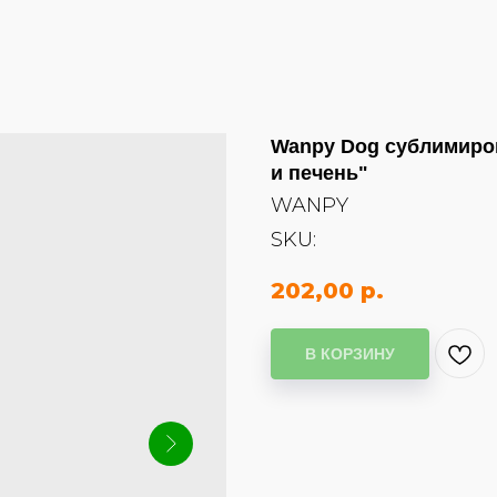
Wanpy Dog сублимиров
и печень"
WANPY
SKU:
202,00
р.
В КОРЗИНУ