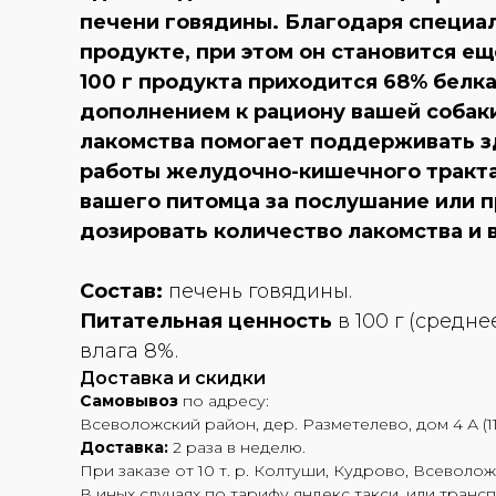
печени говядины. Благодаря специал
продукте, при этом он становится е
100 г продукта приходится 68% белка
дополнением к рациону вашей собаки
лакомства помогает поддерживать з
работы желудочно-кишечного тракта
вашего питомца за послушание или п
дозировать количество лакомства и 
Состав:
печень говядины.
Питательная ценность
в 100 г (средне
влага 8%.
Доставка и скидки
Самовывоз
по адресу:
Всеволожский район, дер. Разметелево, дом 4 А (11
Доставка:
2 раза в неделю.
При заказе от 10 т. р. Колтуши, Кудрово, Всеволож
В иных случаях по тарифу яндекс такси, или транс