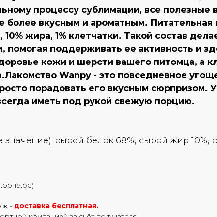
ьному процессу сублимации, все полезные 
ще более вкусным и ароматным. Питательная 
, 10% жира, 1% клетчатки. Такой состав дел
, помогая поддерживать ее активность и зд
доровье кожи и шерсти вашего питомца, а к
.Лакомство Wanpy - это повседневное угощ
росто порадовать его вкусным сюрпризом. У
всегда иметь под рукой свежую порцию.
е значение): сырой белок 68%, сырой жир 10%, 
.00-19.00)
ск -
доставка
бесплатная
.
портной компанией за счёт получателя.