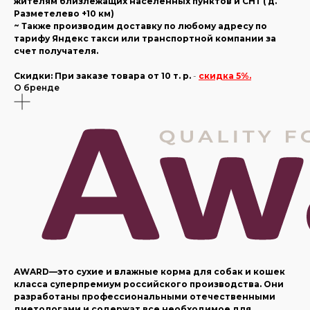
жителям близлежащих населенных пунктов и СНТ ( д.
Разметелево +10 км)
~ Также производим доставку по любому адресу по
тарифу Яндекс такси или транспортной компании за
счет получателя.
Скидки:
При заказе товара
от 10 т. р.
-
скидка 5%.
О бренде
AWARD—это сухие и влажные корма для собак и кошек
класса суперпремиум российского производства. Они
разработаны профессиональными отечественными
диетологами и содержат все необходимое для