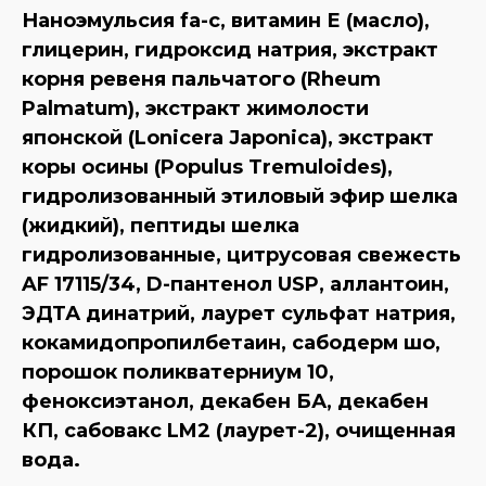
Наноэмульсия fa-c, витамин Е (масло),
глицерин, гидроксид натрия, экстракт
корня ревеня пальчатого (Rheum
Palmatum), экстракт жимолости
японской (Lonicera Japonica), экстракт
коры осины (Populus Tremuloides),
гидролизованный этиловый эфир шелка
(жидкий), пептиды шелка
гидролизованные, цитрусовая свежесть
AF 17115/34, D-пантенол USP, аллантоин,
ЭДТА динатрий, лаурет сульфат натрия,
кокамидопропилбетаин, сабодерм шо,
порошок поликватерниум 10,
феноксиэтанол, декабен БА, декабен
КП, сабовакс LM2 (лаурет-2), очищенная
вода.