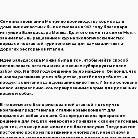
Семейная компания Monge по производству кормов для
домашних животных была основана в 963 году благодаря
интуиции Бальдассара Монжа. До этого момента семья Монж
занималась выращиванием кур на экологически чистых
кормах и поставкой куриного мяса для самых элитных и
дорогих ресторанов Италии.
Идея Бальдассара Монжа была в том, чтобы найти способ
использовать остатки мяса и мясные субпродукты после
забоя кур. И в 1963 году решение было найдено! Он понял, что
в новом,развивающемся обществе, растёт потребность в
продуктах питания для домашних животных. И было основано
новое направление–консервированные корма для домашних
кошек и собак.
В то время это было рискованной ставкой, потому что
компания представила в Италии новый концепт для
кормления собак и кошек. Она представила прекрасное
решение для тех, кто невероятно привязан к своим питомцам,
для тех, кто искренне желает им благополучия.Предприятие
постоянно росло на протяжении многих лет, инвестируя в
инновации, исследования и качество, постоянно конкурируя