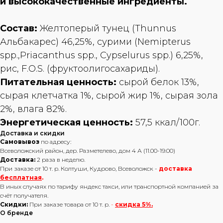
и высококачественные ингредиенты.
Состав:
Желтоперый тунец (Thunnus
Альбакарес) 46,25%, сурими (Nemipterus
spp.,Priacanthus spp., Cypselurus spp.) 6,25%,
рис, F.O.S. (фруктоолигосахариды).
Питательная ценность:
сырой белок 13%,
сырая клетчатка 1%, сырой жир 1%, сырая зола
2%, влага 82%.
Энергетическая ценность:
57,5 ккал/100г.
Доставка и скидки
Самовывоз
по адресу:
Всеволожский район, дер. Разметелево, дом 4 А (11.00-19.00)
Доставка:
2 раза в неделю.
При заказе от 10 т. р. Колтуши, Кудрово, Всеволожск -
доставка
бесплатная
.
В иных случаях по тарифу яндекс такси, или транспортной компанией за
счёт получателя.
Скидки:
При заказе товара от 10 т. р.
-
скидка 5%.
О бренде