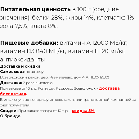
Питательная ценность
в 100 г (средние
значения): белки 28%, жиры 14%, клетчатка 1%,
зола 7,5%, влага 8%.
Пищевые добавки:
витамин А 12000 ME/кг,
витамин D3 840 ME/кг, витамин Е 120 мг/кг,
антиоксиданты
Доставка и скидки
Самовывоз
по адресу:
Всеволожский район, дер. Разметелево, дом 4 А (11.00-19.00)
Доставка:
2 раза в неделю.
При заказе от 10 т. р. Колтуши, Кудрово, Всеволожск -
доставка
бесплатная
.
В иных случаях по тарифу яндекс такси, или транспортной компанией за
счёт получателя.
Скидки:
При заказе товара от 10 т. р.
-
скидка 5%.
О бренде