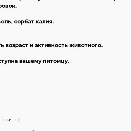
ровок.
оль, сорбат калия.
 возраст и активность животного.
ступна вашему питомцу.
.00-19.00)