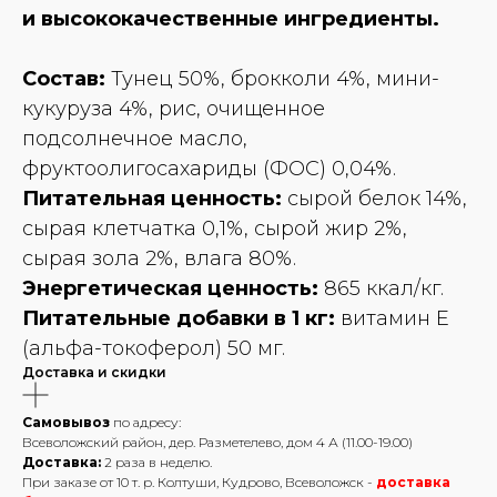
и высококачественные ингредиенты.
Состав:
Тунец 50%, брокколи 4%, мини-
кукуруза 4%, рис, очищенное
подсолнечное масло,
фруктоолигосахариды (ФОС) 0,04%.
Питательная ценность:
сырой белок 14%,
сырая клетчатка 0,1%, сырой жир 2%,
сырая зола 2%, влага 80%.
Энергетическая ценность:
865 ккал/кг.
Питательные добавки в 1 кг:
витамин Е
(альфа-токоферол) 50 мг.
Доставка и скидки
Самовывоз
по адресу:
Всеволожский район, дер. Разметелево, дом 4 А (11.00-19.00)
Доставка:
2 раза в неделю.
При заказе от 10 т. р. Колтуши, Кудрово, Всеволожск -
доставка