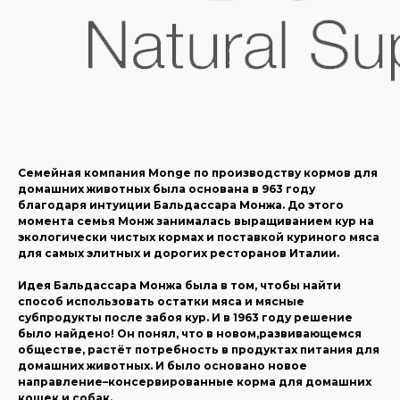
Семейная компания Monge по производству кормов для
домашних животных была основана в 963 году
благодаря интуиции Бальдассара Монжа. До этого
момента семья Монж занималась выращиванием кур на
экологически чистых кормах и поставкой куриного мяса
для самых элитных и дорогих ресторанов Италии.
Идея Бальдассара Монжа была в том, чтобы найти
способ использовать остатки мяса и мясные
субпродукты после забоя кур. И в 1963 году решение
было найдено! Он понял, что в новом,развивающемся
обществе, растёт потребность в продуктах питания для
домашних животных. И было основано новое
направление–консервированные корма для домашних
кошек и собак.