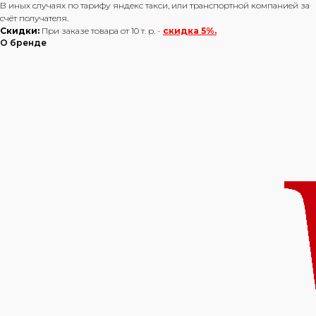
В иных случаях по тарифу яндекс такси, или транспортной компанией за
счёт получателя.
Скидки:
При заказе товара от 10 т. р.
-
скидка 5%.
О бренде