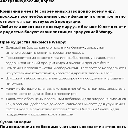
Австралию,Россию, Корею.
Компания имеет 14 современных заводов по всему миру,
проходит все необходимые сертификации и очень трепетно
относится к качеству своей продукции.
Любители животных по всему миру уже больше 10 лет ценят и
с радостью балуют своих питомцев продукцией Wanpy.
Преимущества лакомств Wanpy:
Большой выбор основного источника белка–курица, утка,
ягненок,говядина,оленина, треска или лосось.
Производятся из свежего мяса или рыбы, поэтому в лакомствах
содержится низкий процент жира и высокий процент белка.
Компания проводит жёсткий отбор сырья. В его составе не содержатся
искусственные консерванты, красители, ароматизаторы и ГМО.
Широкий выбор лакомств для дрессировки, поощрения и угощения
питомцев.
Наличие функциональных лакомств в линейке, например, лакомства в
форме косточек для заботы о полости рта.
Лакомства обогащены полезными добавками для здоровья питомцев.
Так, в сосиски добавлена докозогексагеновая кислота для улучшения
работы мозга, а лакомства с лососем богаты Омега-3 и Омега-6 для
поддержания здоровья кожи и шерсти
Суточная норма
При кормлении необходимо учитывать возраст и активность