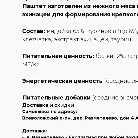
Паштет изготовлен из нежного мяса и
эхинацеи для формирования крепког
Состав:
индейка 65%, куриное яйцо 6%,
клетчатка, экстракт эхинацеи, таурин.
Питательная ценность:
белки 12%, жир
МЕ/кг.
Энергетическая ценность
(средние зна
Питательные добавки
(средние значени
Доставка и скидки
Самовывоз по адресу:
Всеволожский р-он, дер. Разметелево, дом 4 А (
Доставка:
~ д. Разметелево - бесплатная при любой поку