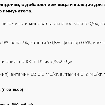
ндейки, с добавлением яйца и кальция для з
о иммунитета.
 витамины и минералы, льняное масло 0,5%, к
 9%, зола 3%, кальций 0,8%, фосфор 0,5%, клетч
чения) на 100 г: 132ккал/552 кДж.
я): витамин D3 210 МЕ/кг, витамин Е 19 МЕ/кг, т
11.00-19.00)
пке от 500 рублей.