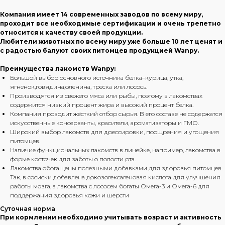
Компания имеет 14 современных заводов по всему миру,
проходит все необходимые сертификации и очень трепетно
относится к качеству своей продукции.
Любители животных по всему миру уже больше 10 лет ценят и
с радостью балуют своих питомцев продукцией Wanpy.
Преимущества лакомств Wanpy:
Большой выбор основного источника белка–курица, утка,
ягненок,говядина,оленина, треска или лосось.
Производятся из свежего мяса или рыбы, поэтому в лакомствах
содержится низкий процент жира и высокий процент белка.
Компания проводит жёсткий отбор сырья. В его составе не содержатся
искусственные консерванты, красители, ароматизаторы и ГМО.
Широкий выбор лакомств для дрессировки, поощрения и угощения
питомцев.
Наличие функциональных лакомств в линейке, например, лакомства в
форме косточек для заботы о полости рта.
Лакомства обогащены полезными добавками для здоровья питомцев.
Так, в сосиски добавлена докозогексагеновая кислота для улучшения
работы мозга, а лакомства с лососем богаты Омега-3 и Омега-6 для
поддержания здоровья кожи и шерсти
Суточная норма
При кормлении необходимо учитывать возраст и активность