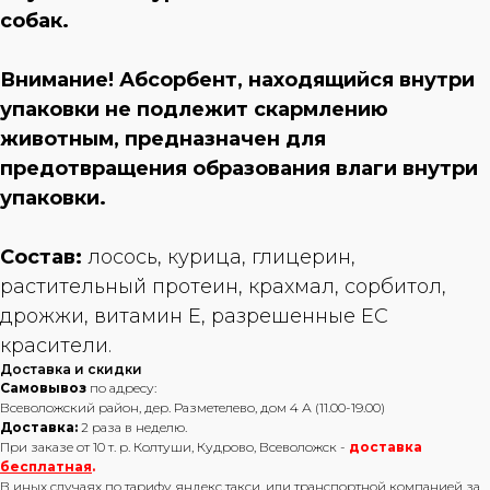
собак.
Внимание! Абсорбент, находящийся внутри
упаковки не подлежит скармлению
животным, предназначен для
предотвращения образования влаги внутри
упаковки.
Состав:
лосось, курица, глицерин,
растительный протеин, крахмал, сорбитол,
дрожжи, витамин Е, разрешенные ЕС
красители.
Доставка и скидки
Самовывоз
по адресу:
Всеволожский район, дер. Разметелево, дом 4 А (11.00-19.00)
Доставка:
2 раза в неделю.
При заказе от 10 т. р. Колтуши, Кудрово, Всеволожск -
доставка
бесплатная
.
В иных случаях по тарифу яндекс такси, или транспортной компанией за