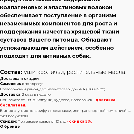
коллагеновых и эластиновых волокон
обеспечивает поступление в организм
незаменимых компонентов для роста и
поддержания качества хрящевой ткани
суставов Вашего питомца. Обладают
успокаивающим действием, особенно
подходят для активных собак.
Состав:
уши кроличьи, растительные масла.
Доставка и скидки
Самовывоз
по адресу:
Всеволожский район, дер. Разметелево, дом 4 А (11.00-19.00)
Доставка:
2 раза в неделю.
При заказе от 10 т. р. Колтуши, Кудрово, Всеволожск -
доставка
бесплатная
.
В иных случаях по тарифу яндекс такси, или транспортной компанией за
счёт получателя.
Скидки:
При заказе товара от 10 т. р.
-
скидка 5%.
О бренде